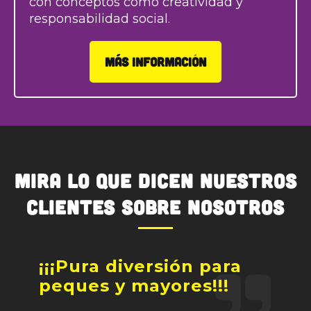
con conceptos como creatividad y
responsabilidad social.
MÁS INFORMACIÓN
Mira lo que dicen nuestros
clientes sobre nosotros
¡¡¡Pura diversión para
Sen
peques y mayores!!!
e
Esta 