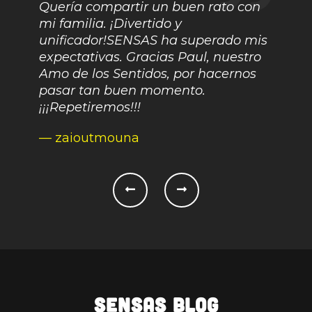
jos
emoci
Quería compartir un buen rato con
o el
tiemp
mi familia. ¡Divertido y
errás
adole
unificador!SENSAS ha superado mis
os o
padre
expectativas. Gracias Paul, nuestro
eguro
riendo
Amo de los Sentidos, por hacernos
Nuestr
pasar tan buen momento.
divert
¡¡¡Repetiremos!!!
— seb
— zaioutmouna
SENSAS Blog