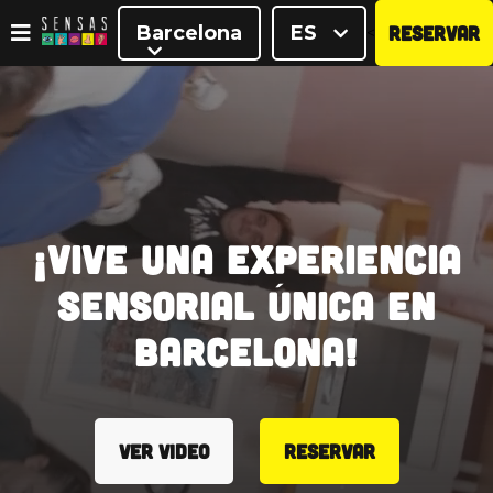
Barcelona
ES
RESERVAR
<
¡Vive una experiencia
sensorial única en
Barcelona!
VER VIDEO
RESERVAR