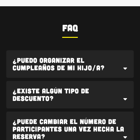
FAQ
¿Puedo organizar el
cumpleaños de mi hijo/a?
¡Sí! Hacemos que los más pequeños
¿Existe algún tipo de
también disfruten y esto es todo lo que
descuento?
debes saber:
Existe descuentos en función
Edad mínima:
5 años (porque los
del tamaño del grupo y del
niños tendrán que responder a
¿Puede cambiar el número de
pequeños rompecabezas).
horario de la sesión :
participantes una vez hecha la
Precios:
Las tarifas varían
reserva?